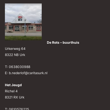
De Rots – buurthuis
Urkerweg 64
8322 NB Urk
T: 0638030988
E: b.nederlof@caritasurk.nl
Het Jeugd
Richel 4
8321 RX Urk
T: 0610576225