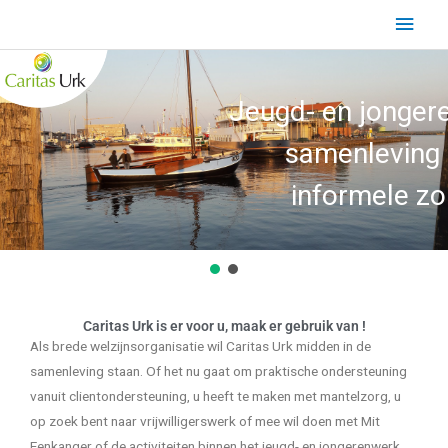
Ga
Hoo
naar
de
inhoud
Jeugd- en jonger
samenleving
informele zo
Caritas Urk is er voor u, maak er gebruik van !
Als brede welzijnsorganisatie wil Caritas Urk midden in de
samenleving staan. Of het nu gaat om praktische ondersteuning
vanuit clientondersteuning, u heeft te maken met mantelzorg, u
op zoek bent naar vrijwilligerswerk of mee wil doen met Mit
Eenkanger of de activiteiten binnen het jeugd- en jongerenwerk.