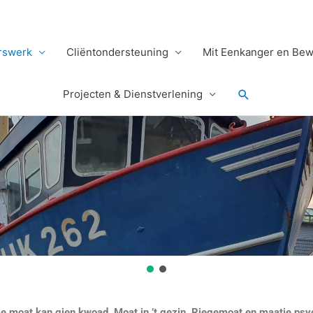
erswerk
Cliëntondersteuning
Mit Eenkanger en Be
Zoeken
Projecten & Dienstverlening
ie moat kan gien kwoad, Moat in ’t gezin, Riegemoat en maatje ps