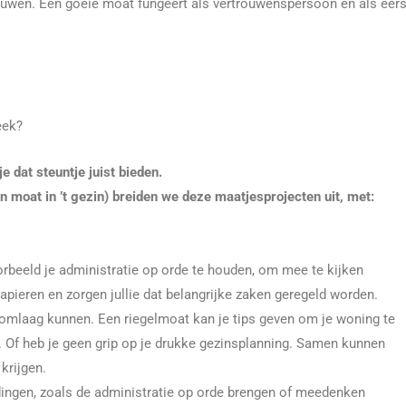
ouwen. Een goeie moat fungeert als vertrouwenspersoon en als eer
eek?
 dat steuntje juist bieden.
 moat in ’t gezin) breiden we deze maatjesprojecten uit, met:
rbeeld je administratie op orde te houden, om mee te kijken
papieren en zorgen jullie dat belangrijke zaken geregeld worden.
 omlaag kunnen. Een riegelmoat kan je tips geven om je woning te
 Of heb je geen grip op je drukke gezinsplanning. Samen kunnen
krijgen.
 dingen, zoals de administratie op orde brengen of meedenken