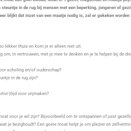
 steuntje in de rug bij mensen met een beperking, jongeren of gez
er blijkt dat inzet van een maatje nodig is, zal er gekeken worden
 lekker thuis en kom je er alleen niet uit.
ug om, in vertrouwen, met je mee te denken en je te helpen bij de di
door scholing en/of ouderschap?
ntje in de rug zijn?
tivi-)tijd voor vrijmaken?
oat voor je wil zijn? Bijvoorbeeld om te ontspannen of juist gezelli
r wat je bezighoudt? Een goeie moat helpt je om plezier en zelfvertr