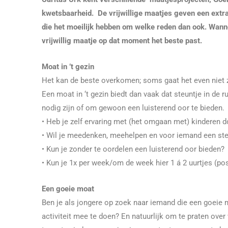
kwetsbaarheid. De vrijwillige maatjes geven een extra
die het moeilijk hebben om welke reden dan ook. Wanne
vrijwillig maatje op dat moment het beste past.
Moat in ’t gezin
Het kan de beste overkomen; soms gaat het even niet zo
Een moat in ‘t gezin biedt dan vaak dat steuntje in de r
nodig zijn of om gewoon een luisterend oor te bieden.
• Heb je zelf ervaring met (het omgaan met) kinderen 
• Wil je meedenken, meehelpen en voor iemand een steu
• Kun je zonder te oordelen een luisterend oor bieden?
• Kun je 1x per week/om de week hier 1 á 2 uurtjes (posi
Een goeie moat
Ben je als jongere op zoek naar iemand die een goeie m
activiteit mee te doen? En natuurlijk om te praten ove