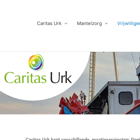
Ga
naar
de
Caritas Urk
Mantelzorg
Vrijwillig
inhoud
Maatjesproject
Caritas Urk kent verschillende maatjesprojecten; Goe