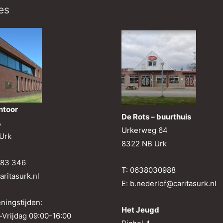
es
ntoor
De Rots – buurthuis
A
Urkerweg 64
Urk
8322 NB Urk
683 346
T: 0638030988
aritasurk.nl
E: b.nederlof@caritasurk.nl
ningstijden:
Het Jeugd
Vrijdag 09:00-16:00