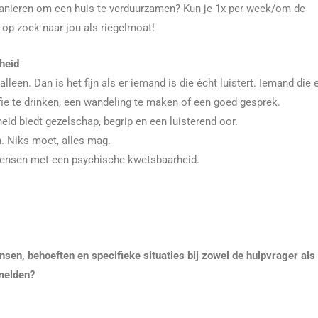
manieren om een huis te verduurzamen? Kun je 1x per week/om de
j op zoek naar jou als riegelmoat!
heid
een. Dan is het fijn als er iemand is die écht luistert. Iemand die e
ie te drinken, een wandeling te maken of een goed gesprek.
d biedt gezelschap, begrip en een luisterend oor.
. Niks moet, alles mag.
mensen met een psychische kwetsbaarheid.
ensen, behoeften
en specifieke situaties bij zowel de hulpvrager als
nmelden?