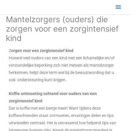
Ga
Hoo
naar
Mantelzorgers (ouders) die
de
inhoud
zorgen voor een zorgintensief
kind
Z
orgen voor een zorgintensief kind
Hoewel veel ouders van een kind met een lichamelijke en/of
verstandelijke beperking zich niet meteen als mantelzorger
herkennen, helpt deze term wel bij de bewustwording dat u
ook ondersteuning kunt krijgen.
Koffie ontmoeting ochtend voor ouders van een
zorgintensief kind
Dat is koffie met een beetje meer! Want tijdens deze
koffieochtenden staat ontmoeten, ervaringen delen en tips
uitwisselen centraal. Het is verrassend hoe helpend tips van
lotgenoten kunnen zijn! Naast de mantelzorgconsulent is